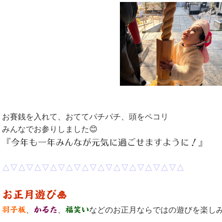
お賽銭を入れて、おててパチパチ、頭をペコリ
みんなでお参りしました😊
『今年も一年みんなが元気に過ごせますように！』
△▽△▽△▽△▽△▽△▽△▽△▽△▽△▽△▽△
お正月遊び🎍
羽子板
、
かるた
、
福笑い
などのお正月ならではの遊びを楽しみ