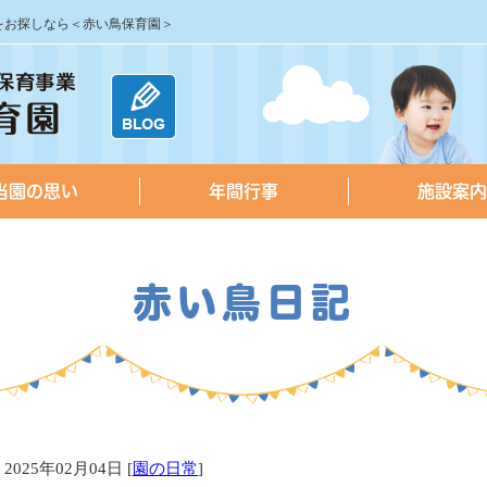
園をお探しなら＜赤い鳥保育園＞
当園の思い
年間行事
施設案内
赤い鳥日記
2025年02月04日 [
園の日常
]