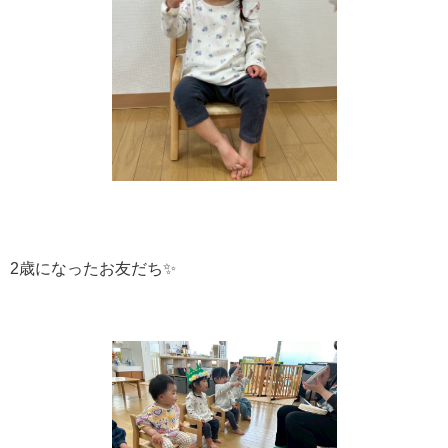
2歳になったお友だち✨