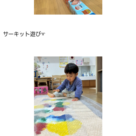
サーキット遊び
➰