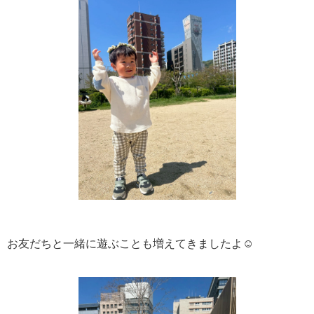
お友だちと一緒に遊ぶことも増えてきましたよ☺️