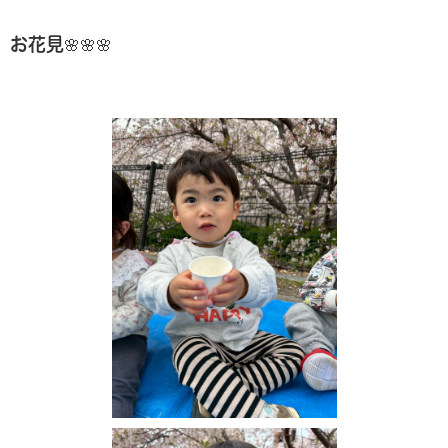
お花見
🌸🌸🌸