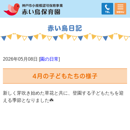
赤い鳥日記
2026年05月08日 [
園の日常
]
4月の子どもたちの様子
新しく芽吹き始めた草花と共に、登園する子どもたちを迎
える季節となりました☘️