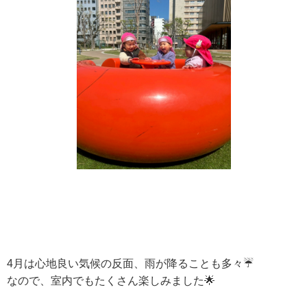
4月は心地良い気候の反面、雨が降ることも多々☔️
なので、室内でもたくさん楽しみました🌟