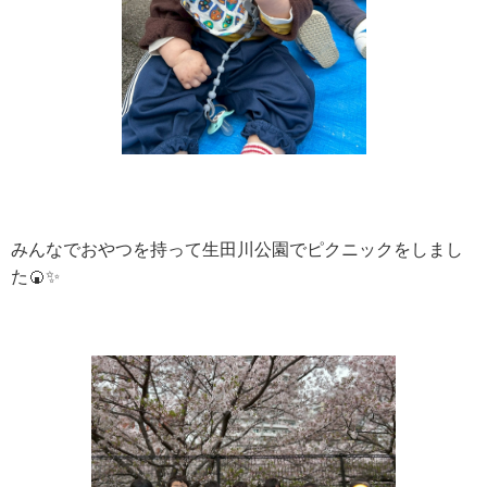
みんなでおやつを持って生田川公園でピクニックをしまし
た🍘✨