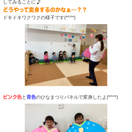
♪
してみることに
どうやって変身するのかなぁ…？？
ドキドキワクワクの様子です(*^^*)
ピンク色
と
青色
のひなまつりパネルで変身したよ(*^^*)