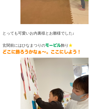
とっても可愛いお内裏様とお雛様でした
♩
玄関前にはひなまつりの
モービル
飾り
★
どこに飾ろうかなぁ～。ここにしよう！