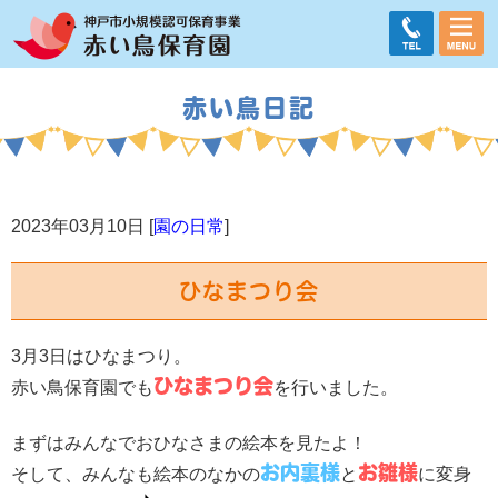
赤い鳥日記
2023年03月10日 [
園の日常
]
ひなまつり会
3月3日はひなまつり。
ひなまつり会
赤い鳥保育園でも
を行いました。
まずはみんなでおひなさまの絵本を見たよ！
お内裏様
お雛様
そして、みんなも絵本のなかの
と
に変身