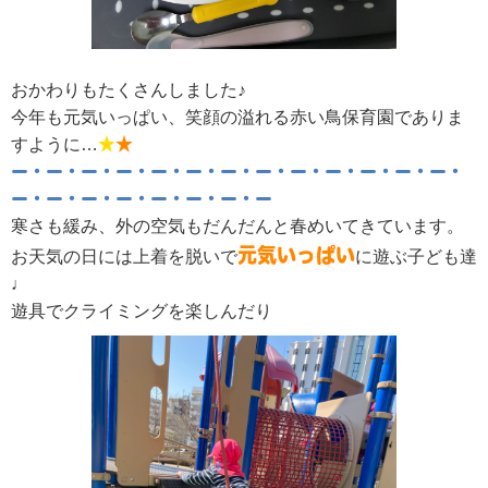
おかわりもたくさんしました♪
今年も元気いっぱい、笑顔の溢れる赤い鳥保育園でありま
すように…
★
★
ー・ー・ー・ー・ー・ー・ー・ー・ー・ー・ー・ー・ー・
ー・ー・ー・ー・ー・ー・ー・ー
寒さも緩み、外の空気もだんだんと春めいてきています。
元気いっぱい
お天気の日には上着を脱いで
に遊ぶ子ども達
♩
遊具でクライミングを楽しんだり